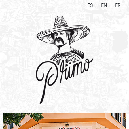
ES
EN
FR
|
|